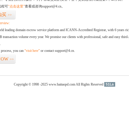
流程可
“点击这里”
查看或咨询support@4.cn。
购买
>>
erview:
orld leading domain escrow service platform and ICANN-Accredited Registrar, with 6 years ri
 transaction volume every year. We promise our clients with professional, safe and easy third-
.
d process, you can
“visit here”
or contact support@4.cn.
NOW
>>
Copyright © 1998 -2025 www.haitaopd.com All Rights Reserved
51La