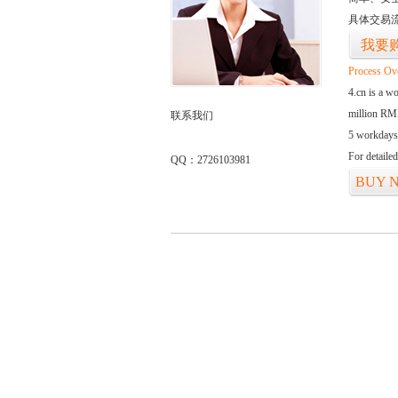
具体交易
我要
Process Ov
4.cn is a w
million RMB
联系我们
5 workdays
For detaile
QQ：2726103981
BUY 