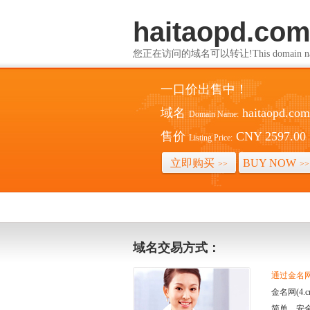
haitaopd.co
您正在访问的域名可以转让!This domain name i
一口价出售中！
域名
haitaopd.com
Domain Name:
售价
CNY 2597.00
Listing Price:
立即购买
BUY NOW
>>
>>
域名交易方式：
通过金名网(
金名网(4
简单、安